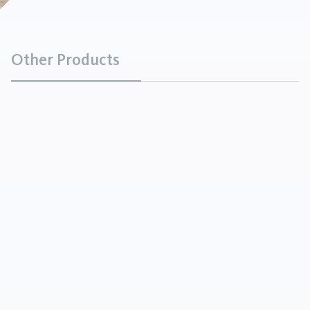
Other Products
Proteine del riso integrale
Prodotti chimici