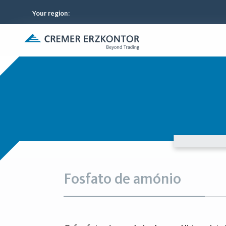
Your region
:
Fosfato de amónio