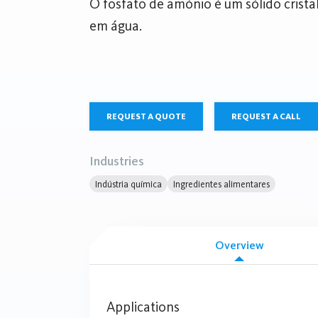
O fosfato de amónio é um sólido crista
em água.
REQUEST A QUOTE
REQUEST A CALL
Industries
Indústria química
Ingredientes alimentares
Overview
Applications