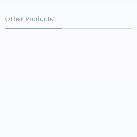
Other Products
磷酸二钙
化学品
磷酸二钙是一种白色、无嗅、无味的粉末或结晶