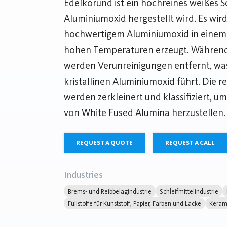
Edelkorund ist ein hochreines weißes Sc
Aluminiumoxid hergestellt wird. Es wi
hochwertigem Aluminiumoxid in einem 
hohen Temperaturen erzeugt. Während
werden Verunreinigungen entfernt, wa
kristallinen Aluminiumoxid führt. Die r
werden zerkleinert und klassifiziert, 
von White Fused Alumina herzustellen.
REQUEST A QUOTE
REQUEST A CALL
Industries
Brems- und Reibbelagindustrie
Schleifmittelindustrie
Füllstoffe für Kunststoff, Papier, Farben und Lacke
Kerami