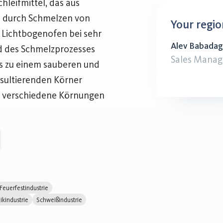
hleifmittel, das aus
rd durch Schmelzen von
Your regio
Lichtbogenofen bei sehr
Alev Babadag
 des Schmelzprozesses
Sales Manag
s zu einem sauberen und
esultierenden Körner
um verschiedene Körnungen
Feuerfestindustrie
kindustrie
Schweißindustrie