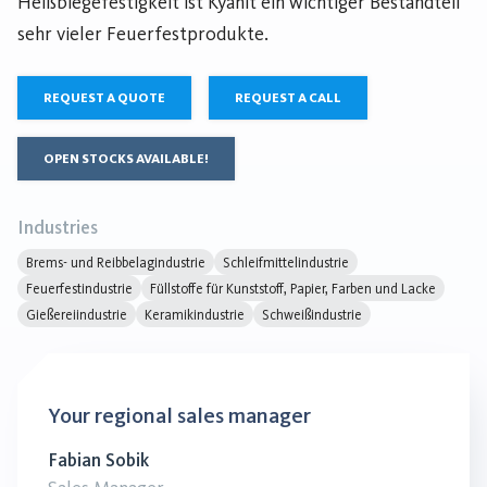
Heißbiegefestigkeit ist Kyanit ein wichtiger Bestandteil
sehr vieler Feuerfestprodukte.
REQUEST A QUOTE
REQUEST A CALL
OPEN STOCKS AVAILABLE!
Industries
Brems- und Reibbelagindustrie
Schleifmittelindustrie
Feuerfestindustrie
Füllstoffe für Kunststoff, Papier, Farben und Lacke
Gießereiindustrie
Keramikindustrie
Schweißindustrie
Your regional sales manager
Fabian Sobik