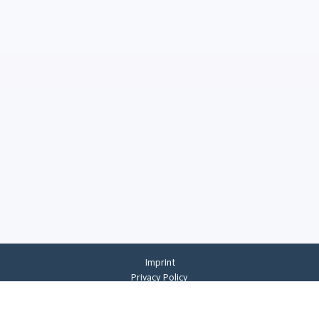
Imprint
Privacy Policy
Privacy Settings
General Terms And Conditions