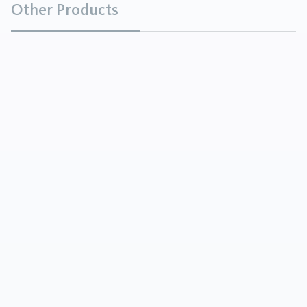
Other Products
Tricalciumphosphat
Chemikalien
Tricalciumphosphat (TCP) ist ein Calciumsalz der
Phosphorsäure. Es wird auch Tribasisches
Calciumphosphat bezeichnet und kommt vor allem
als Rieselhilfe zum Einsatz.