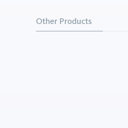
Other Products
Glycérol
Produits chimiques
La glycérine est un alcool t
incolore, visqueux, hygrosc
au goût sucré. Elle est éga
appelée glycérine ou glycéro
terme glycérol étant préféré