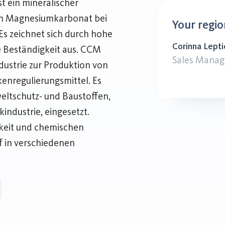
t ein mineralischer
von Magnesiumkarbonat bei
Your regio
Es zeichnet sich durch hohe
Corinna Lepti
 Beständigkeit aus. CCM
Sales Manag
dustrie zur Produktion von
kenregulierungsmittel. Es
eltschutz- und Baustoffen,
industrie, eingesetzt.
keit und chemischen
ff in verschiedenen