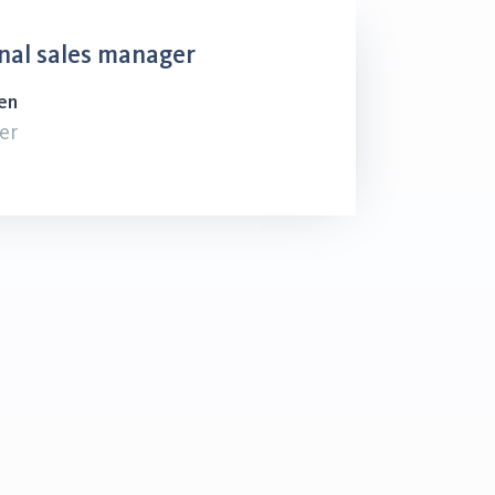
nal sales manager
en
er