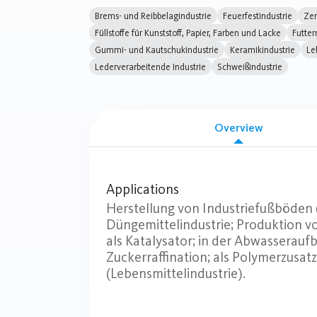
Brems- und Reibbelagindustrie
Feuerfestindustrie
Zem
Füllstoffe für Kunststoff, Papier, Farben und Lacke
Futter
Gummi- und Kautschukindustrie
Keramikindustrie
Le
Lederverarbeitende Industrie
Schweißindustrie
Overview
Applications
Herstellung von Industriefußböden 
Düngemittelindustrie; Produktion vo
als Katalysator; in der Abwasseraufbe
Zuckerraffination; als Polymerzusat
(Lebensmittelindustrie).