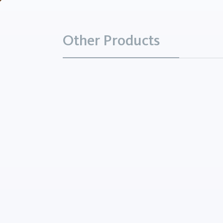
Other Products
Gelatine
Mineralien
Gelatine ist ein tierisches P
sowohl aus Haut bzw. Kno
Schweinen und Rindern als
Haut und Schuppen von Fi
hergestellt wird. Kollagen-H